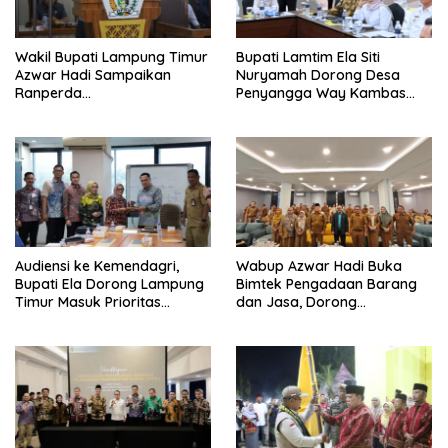
Wakil Bupati Lampung Timur
Bupati Lamtim Ela Siti
Azwar Hadi Sampaikan
Nuryamah Dorong Desa
Ranperda
Penyangga Way Kambas
Pertanggungjawaban APBD
Jadi Pusat Ekonomi
2025, Lampung Timur Raih
Berkelanjutan
WTP Delapan Kali Berturut-
turut
Audiensi ke Kemendagri,
Wabup Azwar Hadi Buka
Bupati Ela Dorong Lampung
Bimtek Pengadaan Barang
Timur Masuk Prioritas
dan Jasa, Dorong
Program WEFSRID
Percepatan Digitalisasi
melalui Katalog Elektronik
Versi 6