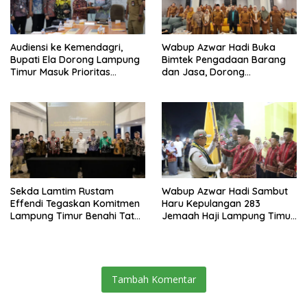
Audiensi ke Kemendagri,
Wabup Azwar Hadi Buka
Bupati Ela Dorong Lampung
Bimtek Pengadaan Barang
Timur Masuk Prioritas
dan Jasa, Dorong
Program WEFSRID
Percepatan Digitalisasi
melalui Katalog Elektronik
Versi 6
Sekda Lamtim Rustam
Wabup Azwar Hadi Sambut
Effendi Tegaskan Komitmen
Haru Kepulangan 283
Lampung Timur Benahi Tata
Jemaah Haji Lampung Timur,
Ruang di Forum ATR/BPN
Doakan Menjadi Haji Mabrur
Tambah Komentar