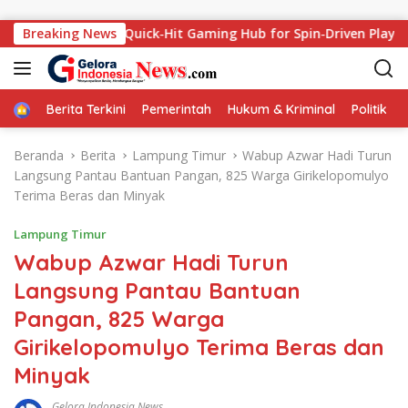
Langsung ke konten
 The Ultimate Quick‑Hit Gaming Hub for Spin‑Driven Players
Breaking News
Home
Berita Terkini
Pemerintah
Hukum & Kriminal
Politik
Beranda
Berita
Lampung Timur
Wabup Azwar Hadi Turun
Langsung Pantau Bantuan Pangan, 825 Warga Girikelopomulyo
Terima Beras dan Minyak
Lampung Timur
Wabup Azwar Hadi Turun
Langsung Pantau Bantuan
Pangan, 825 Warga
Girikelopomulyo Terima Beras dan
Minyak
Gelora Indonesia News