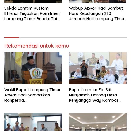
Sekda Lamtim Rustam
Wabup Azwar Hadi Sambut
Effendi Tegaskan Komitmen
Haru Kepulangan 283
Lampung Timur Benahi Tata
Jemaah Haji Lampung Timur,
Ruang di Forum ATR/BPN
Doakan Menjadi Haji Mabrur
Rekomendasi untuk kamu
Wakil Bupati Lampung Timur
Bupati Lamtim Ela Siti
Azwar Hadi Sampaikan
Nuryamah Dorong Desa
Ranperda
Penyangga Way Kambas
Pertanggungjawaban APBD
Jadi Pusat Ekonomi
2025, Lampung Timur Raih
Berkelanjutan
WTP Delapan Kali Berturut-
turut