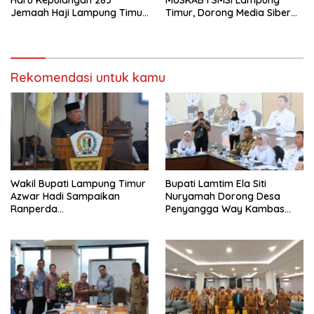
Haru Kepulangan 283
MUSKAB I SMSI Lampung
Jemaah Haji Lampung Timur,
Timur, Dorong Media Siber
Doakan Menjadi Haji Mabrur
Jadi Mitra Strategis
Pembangunan Daerah
Rekomendasi untuk kamu
Wakil Bupati Lampung Timur
Bupati Lamtim Ela Siti
Azwar Hadi Sampaikan
Nuryamah Dorong Desa
Ranperda
Penyangga Way Kambas
Pertanggungjawaban APBD
Jadi Pusat Ekonomi
2025, Lampung Timur Raih
Berkelanjutan
WTP Delapan Kali Berturut-
turut