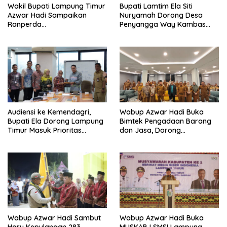
Wakil Bupati Lampung Timur
Bupati Lamtim Ela Siti
Azwar Hadi Sampaikan
Nuryamah Dorong Desa
Ranperda
Penyangga Way Kambas
Pertanggungjawaban APBD
Jadi Pusat Ekonomi
2025, Lampung Timur Raih
Berkelanjutan
WTP Delapan Kali Berturut-
turut
Audiensi ke Kemendagri,
Wabup Azwar Hadi Buka
Bupati Ela Dorong Lampung
Bimtek Pengadaan Barang
Timur Masuk Prioritas
dan Jasa, Dorong
Program WEFSRID
Percepatan Digitalisasi
melalui Katalog Elektronik
Versi 6
Wabup Azwar Hadi Sambut
Wabup Azwar Hadi Buka