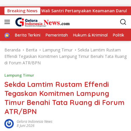
Langsung ke konten
 dari Pondok, Wali Santri Pertanyakan Keamanan Darul Fattah 
Breaking News
Home
Berita Terkini
Pemerintah
Hukum & Kriminal
Politik
Beranda
Berita
Lampung Timur
Sekda Lamtim Rustam
Effendi Tegaskan Komitmen Lampung Timur Benahi Tata Ruang
di Forum ATR/BPN
Lampung Timur
Sekda Lamtim Rustam Effendi
Tegaskan Komitmen Lampung
Timur Benahi Tata Ruang di Forum
ATR/BPN
Gelora Indonesia News
8 Juni 2026