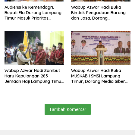
Audiensi ke Kemendagri,
Wabup Azwar Hadi Buka
Bupati Ela Dorong Lampung
Bimtek Pengadaan Barang
Timur Masuk Prioritas
dan Jasa, Dorong
Program WEFSRID
Percepatan Digitalisasi
melalui Katalog Elektronik
Versi 6
Wabup Azwar Hadi Sambut
Wabup Azwar Hadi Buka
Haru Kepulangan 283
MUSKAB I SMSI Lampung
Jemaah Haji Lampung Timur,
Timur, Dorong Media Siber
Doakan Menjadi Haji Mabrur
Jadi Mitra Strategis
Pembangunan Daerah
Tambah Komentar