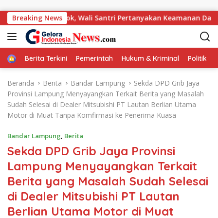
Langsung ke konten
r dari Pondok, Wali Santri Pertanyakan Keamanan Darul Fattah
Breaking News
Home
Berita Terkini
Pemerintah
Hukum & Kriminal
Politik
Beranda
Berita
Bandar Lampung
Sekda DPD Grib Jaya
Provinsi Lampung Menyayangkan Terkait Berita yang Masalah
Sudah Selesai di Dealer Mitsubishi PT Lautan Berlian Utama
Motor di Muat Tanpa Komfirmasi ke Penerima Kuasa
Bandar Lampung
,
Berita
Sekda DPD Grib Jaya Provinsi
Lampung Menyayangkan Terkait
Berita yang Masalah Sudah Selesai
di Dealer Mitsubishi PT Lautan
Berlian Utama Motor di Muat