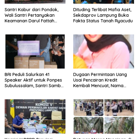
Santri Kabur dari Pondok,
Dituding Terlibat Mafia Aset,
Wali Santri Pertanyakan
Sekdaprov Lampung Buka
Keamanan Darul Fattah
Fakta Status Tanah Ryacudu
Kampus II Natar
BRI Peduli Salurkan 41
Dugaan Permintaan Uang
Speaker Aktif untuk Ponpes
Usai Pencairan Kredit
Subulussalam, Santri Sambut
Kembali Mencuat, Nama
Penuh Kebahagiaan
Vera Jadi Sorotan