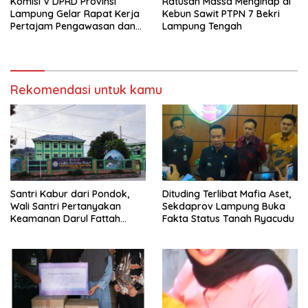
Komisi V DPRD Provinsi
Ratusan Massa Menginap di
Lampung Gelar Rapat Kerja
Kebun Sawit PTPN 7 Bekri
Pertajam Pengawasan dan
Lampung Tengah
Penyerapan Aspirasi
Masyarakat
Rekomendasi untuk kamu
Santri Kabur dari Pondok,
Dituding Terlibat Mafia Aset,
Wali Santri Pertanyakan
Sekdaprov Lampung Buka
Keamanan Darul Fattah
Fakta Status Tanah Ryacudu
Kampus II Natar